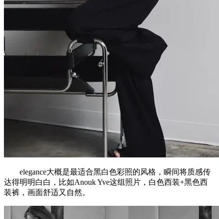
elegance大概是最适合黑白色彩照的风格，瞬间将质感传
达得明明白白，比如Anouk Yve这组照片，白色西装+黑色西
装裤，画面舒适又自然。