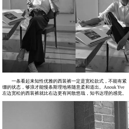
一条看起来知性优雅的西装裤一定是宽松款式，不能有紧
绷的状态，够浪才能慢条斯理地将随意柔和道出。Anouk Yve
左边宽松的西装裤就比右边更有闲散悠哉，知书达理的感觉。