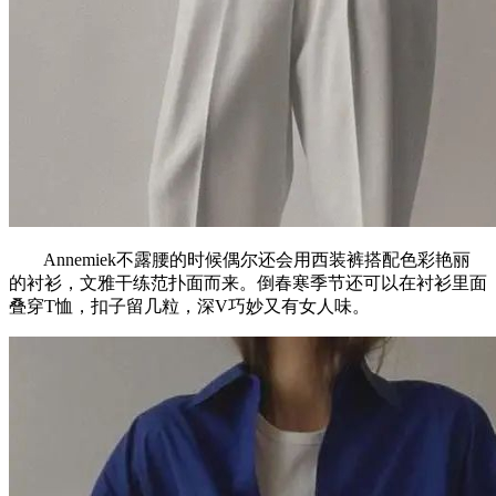
Annemiek不露腰的时候偶尔还会用西装裤搭配色彩艳丽
的衬衫，文雅干练范扑面而来。倒春寒季节还可以在衬衫里面
叠穿T恤，扣子留几粒，深V巧妙又有女人味。