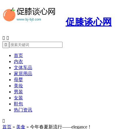
促膝谈心网



首页
内衣
文体车品
家居用品
母婴
美妆
男装
女装
鞋包
热门资讯

首页
»
美食
»
今年春夏新流行——elegance！