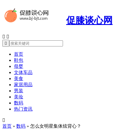
促膝谈心网



首页
鞋包
母婴
文体车品
美食
家居用品
男装
美妆
数码
热门资讯

首页
»
数码
»
怎么女明星集体炫背心？