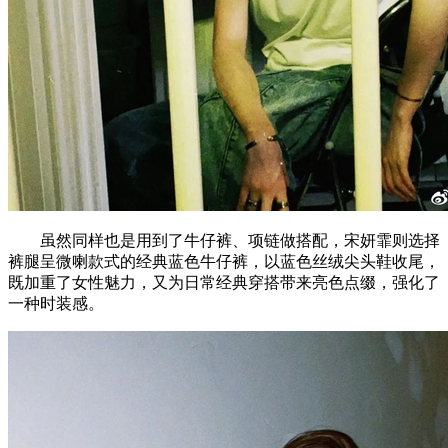
虽然同样也是用到了牛仔裤、项链做搭配，宋妍霏则选择
裤腿呈微喇款式的经典蓝色牛仔裤，以蓝色丝绒尖头鞋收尾，
既加重了女性魅力，又为日常经典穿搭带来亮色点缀，强化了
一种时装感。