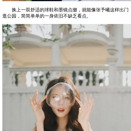
换上一双舒适的球鞋和墨镜点缀，就能像张予曦这样出门
逛公园，简简单单的一身依旧不缺乏看点。