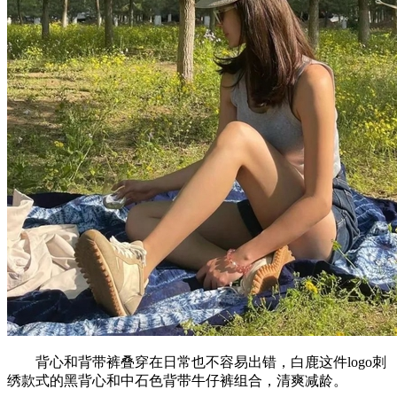
背心和背带裤叠穿在日常也不容易出错，白鹿这件logo刺
绣款式的黑背心和中石色背带牛仔裤组合，清爽减龄。