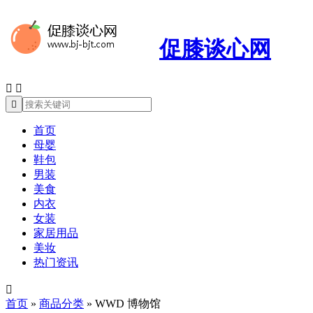
促膝谈心网



首页
母婴
鞋包
男装
美食
内衣
女装
家居用品
美妆
热门资讯

首页
»
商品分类
»
WWD 博物馆