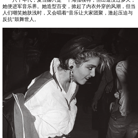
她便进军音乐界。她造型百变，掀起了内衣外穿的风潮，但当
人们嘲笑她肤浅时，又会唱着“音乐让大家团聚，激起压迫与
反抗”鼓舞世人。