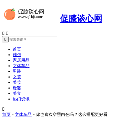
促膝谈心网



首页
鞋包
家居用品
文体车品
男装
女装
美妆
母婴
美食
热门资讯

首页
»
文体车品
»
你也喜欢穿黑白色吗？这么搭配更好看