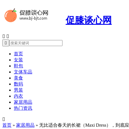
促膝谈心网



首页
女装
鞋包
文体车品
美食
数码
男装
内衣
家居用品
热门资讯

首页
»
家居用品
»
无比适合春天的长裙（Maxi Dress），到