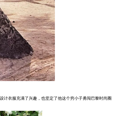
他从小对设计衣服充满了兴趣，也坚定了他这个穷小子勇闯巴黎时尚圈