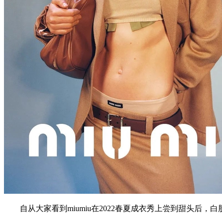
自从大家看到miumiu在2022春夏成衣秀上尝到甜头后，白股被群在