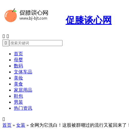
促膝谈心网



首页
母婴
数码
文体车品
美妆
美食
家居用品
鞋包
男装
热门资讯

首页
»
女装
»
全网为它洗白！这股被群嘲过的流行又鲨回来了