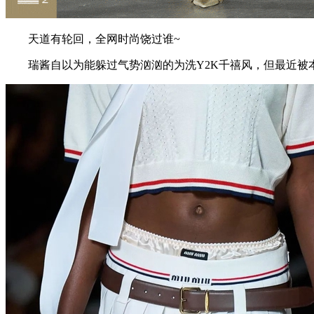
天道有轮回，全网时尚饶过谁~
瑞酱自以为能躲过气势汹汹的为洗Y2K千禧风，但最近被本