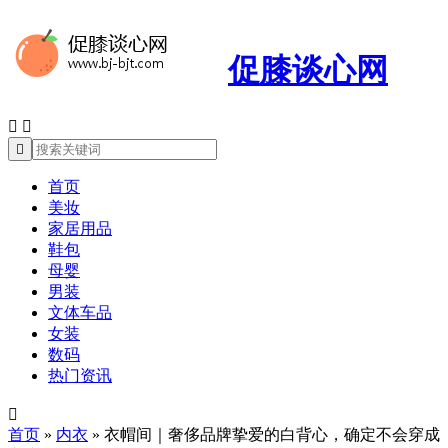
促膝谈心网



首页
美妆
家居用品
鞋包
母婴
男装
文体车品
女装
数码
热门资讯

首页
»
内衣
»
衣帽间｜奢侈品牌挚爱的白背心，确定不会穿成