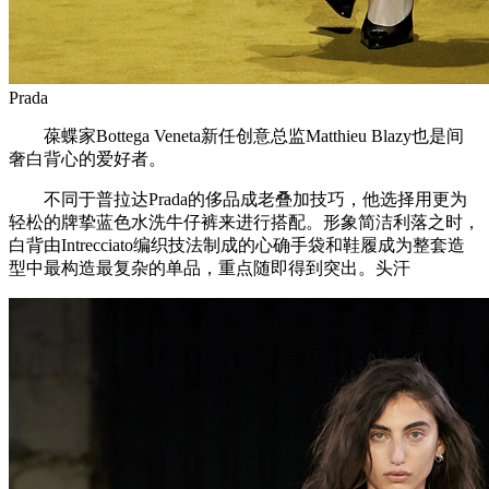
Prada
葆蝶家Bottega Veneta新任创意总监Matthieu Blazy也是间
奢白背心的爱好者。
不同于普拉达Prada的侈品成老叠加技巧，他选择用更为
轻松的牌挚蓝色水洗牛仔裤来进行搭配。形象简洁利落之时，
白背由Intrecciato编织技法制成的心确手袋和鞋履成为整套造
型中最构造最复杂的单品，重点随即得到突出。头汗