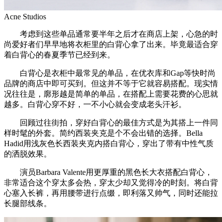
Acne Studios
考虑到这些单品通常要半年之后才在商店上架，心急的时
尚爱好者们早早地将衣柜里的白背心拿了出来。毕竟最适合穿
着白背心的春夏季节已经到来。
白背心是衣柜中最常见的单品，在优衣库和Gap等快时尚
品牌的商店中即可买到。但这并不等于它就容易搭配。现实情
况往往是，廓形越是简单的单品，在搭配上需要花费的心思就
越多。白背心穿不好，一不小心就会变成老头汗衫。
回顾过往街拍，穿好白背心的最佳方式是为其搭上一件同
样时髦的外套。简约西装夹克是个不会出错的选择。Bella
Hadid用浅灰色长西装夹克内搭白背心，穿出了带有中性气质
的洒脱效果。
演员Barbara Valente用更厚重的黑色长大衣搭配白背心，
非常适合这个穿太多会热，穿太少却又觉得冷的时刻。将白背
心塞入长裤，再用腰带进行点缀，即利落又帅气，同时还能拉
长腿部线条。