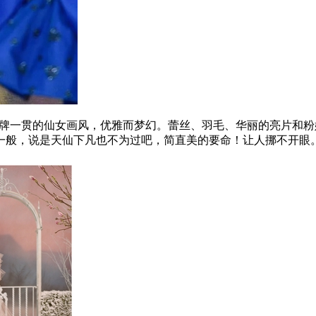
续了品牌一贯的仙女画风，优雅而梦幻。蕾丝、羽毛、华丽的亮片
一般，说是天仙下凡也不为过吧，简直美的要命！让人挪不开眼