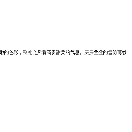
和粉嫩的色彩，到处充斥着高贵甜美的气息。层层叠叠的雪纺薄纱
。