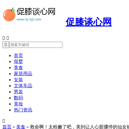
促膝谈心网



首页
母婴
美食
家居用品
女装
文体车品
男装
数码
美妆
热门资讯

首页
»
美食
»
救命啊！太粉嫩了吧，美到让人心脏骤停的仙女